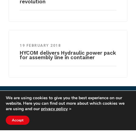
revolution
19 FEBRUARY 2018
HYCOM delivers Hydraulic power pack
for assembly line in container
We are using cookies to give you the best experience on our
COPYRIGHT HYCOM ALL RIGHTS RESERVED |
website. Here you can find out more about which cookies we
IMPRINT
|
TERMS & CONDITIONS
|
PRIVACY
are using and our
privacy policy
>
STATEMENT
Accept