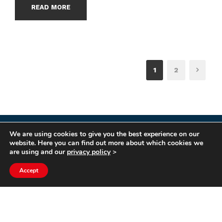
READ MORE
1
2
We are using cookies to give you the best experience on our
COPYRIGHT HYCOM ALL RIGHTS RESERVED |
website. Here you can find out more about which cookies we
IMPRINT
|
TERMS & CONDITIONS
|
PRIVACY
are using and our
privacy policy
>
STATEMENT
Accept